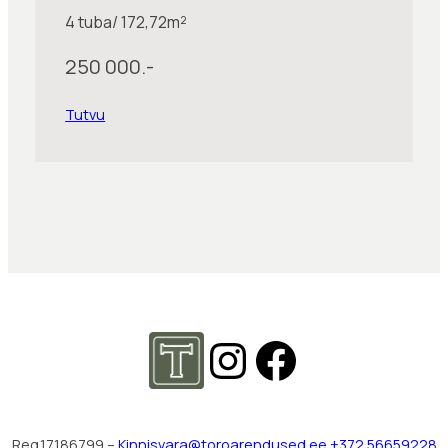
4 tuba/ 172,72m²
250 000.-
Tutvu
Instagram
Faceboo
Reg.17186799 –
Kinnisvara@toroarendused.ee
+372 56659228